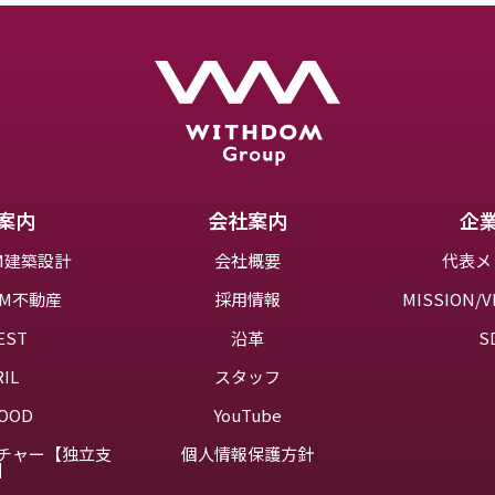
案内
会社案内
企
OM建築設計
会社概要
代表メ
OM不動産
採用情報
MISSION/V
EST
沿革
S
RIL
スタッフ
OOD
YouTube
チャー【独立支
個人情報保護方針
】