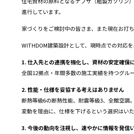
住宅資材の原料となるナフサ（粗製ガソリン
YouTub
進行しています。
お問い合
家づくりをご検討中の皆さま、また現在お打ち
WITHDOM建築設計として、現時点での対応
SDG’s
個
1. 仕入先との連携を強化し、資材の安定確保
全国12拠点・年間多数の施工実績を持つグル
2. 性能・仕様を妥協する考えはありません
断熱等級6の断熱性能、耐震等級3、全館空調
変動を理由に、仕様を下げるという選択はい
3. 今後の動向を注視し、速やかに情報を発信