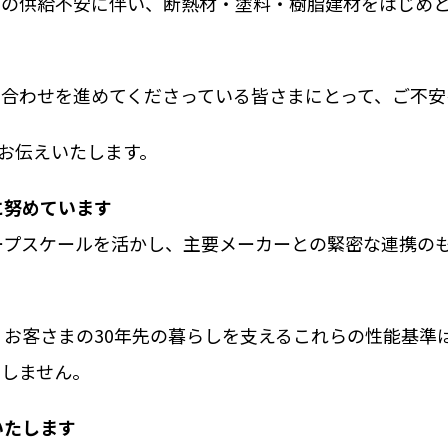
）の供給不安に伴い、断熱材・塗料・樹脂建材をはじめ
e
わせ
合わせを進めてくださっている皆さまにとって、ご不安
をお伝えいたします。
人情報保護方針
に努めています
ープスケールを活かし、主要メーカーとの緊密な連携の
。お客さまの30年先の暮らしを支えるこれらの性能基準
たしません。
いたします