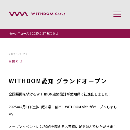
ニュース｜2025.2.27 お知らせ
News
トップページ
事業案内
2025.2.27
お知らせ
会社案内
WITHDOM愛知 グランドオープン
企業理念
全国展開を続けるWITHDOM建築設計が愛知県に初進出しました！
採用情報
2025年2月1日(土)に愛知県一宮市にWITHDOM Aichiがオープンしまし
た。
YouTube
オープンイベントには20組を超えるお客様に足を運んでいただきまし