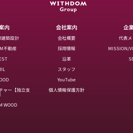
案内
会社案内
企
OM建築設計
会社概要
代表メ
OM不動産
採用情報
MISSION/V
EST
沿革
S
RIL
スタッフ
OOD
YouTube
チャー【独立支
個人情報保護方針
】
M WOOD