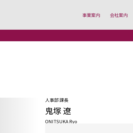
事業案内
会社案内
ージ
人事部 課長
鬼塚 遼
ONITSUKA Ryo