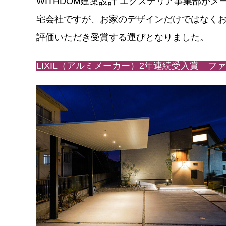
WITHDOM建築設計 エクステリア事業部が
YouTub
宅会社ですが、お家のデザインだけではなくお
お問い
評価いただき受賞する運びとなりました。
LIXIL（アルミメーカー）2年連続受入賞 フ
SDG’s
個