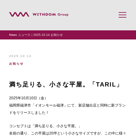
ニュース｜2025.10.14 お知らせ
News
トップページ
事業案内
2025.10.14
お知らせ
会社案内
満ち足りる、小さな平屋。「TARIL」
企業理念
2025年10月10日（金）
福岡県福津市「イオンモール福津」にて、新店舗出店と同時に新ブラン
採用情報
ドをリリースしました！
YouTube
コンセプトは「満ち足りる、小さな平屋。」
名前の通り、この平屋は20坪という小さなサイズですが、この中に様々