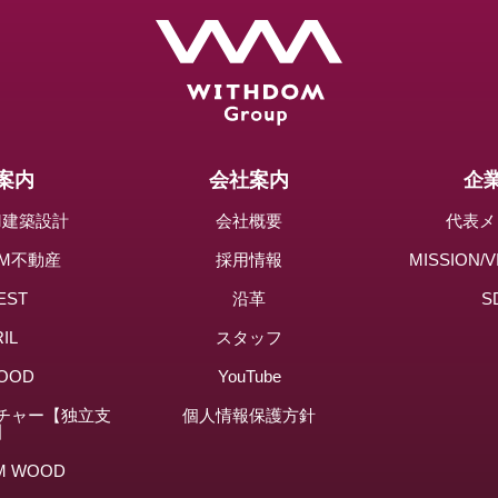
案内
会社案内
企
OM建築設計
会社概要
代表メ
OM不動産
採用情報
MISSION/V
EST
沿革
S
IL
スタッフ
OOD
YouTube
チャー【独立支
個人情報保護方針
】
M WOOD